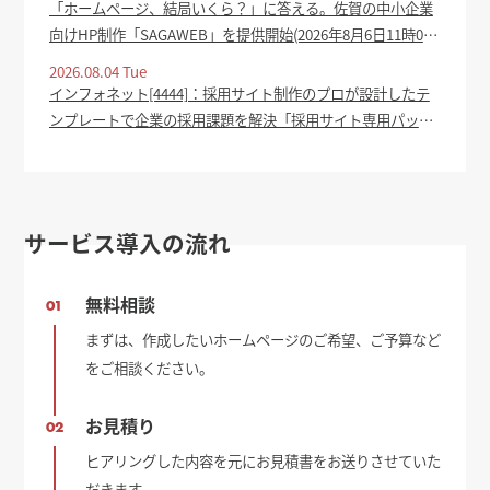
「ホームページ、結局いくら？」に答える。佐賀の中小企業
向けHP制作「SAGAWEB」を提供開始(2026年8月6日11時0
分) - oita-press.co.jp
2026.08.04 Tue
インフォネット[4444]：採用サイト制作のプロが設計したテ
ンプレートで企業の採用課題を解決「採用サイト専用パッケ
ージ」をリリース 2026年8月4日(適時開示) ：日経会社情報
DIGITAL - 日本経済新聞
サービス導入の流れ
無料相談
01
まずは、作成したいホームページのご希望、ご予算など
をご相談ください。
お見積り
02
ヒアリングした内容を元にお見積書をお送りさせていた
だきます。