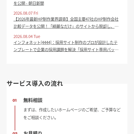
を公開 - 朝日新聞
2026.08.07 Fri
【2026年最新HP制作業界調査】全国主要47社のHP制作会社
比較データを公開！「綺麗なだけ」のサイトから脱却し、集
客成果を生むホームページの共通点を分析 - prtimes.jp
2026.08.04 Tue
インフォネット[4444]：採用サイト制作のプロが設計したテ
ンプレートで企業の採用課題を解決「採用サイト専用パッケ
ージ」をリリース 2026年8月4日(適時開示) ：日経会社情報
DIGITAL - 日本経済新聞
サービス導入の流れ
無料相談
01
まずは、作成したいホームページのご希望、ご予算など
をご相談ください。
お見積り
02