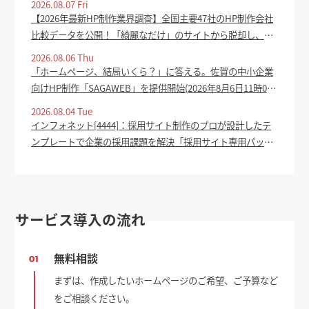
2026.08.07 Fri
【2026年最新HP制作業界調査】全国主要47社のHP制作会社
比較データを公開！「綺麗なだけ」のサイトから脱却し、集
客成果を生むホームページの共通点を分析 - PR TIMES
2026.08.06 Thu
「ホームページ、結局いくら？」に答える。佐賀の中小企業
向けHP制作「SAGAWEB」を提供開始(2026年8月6日11時0
分) - oita-press.co.jp
2026.08.04 Tue
インフォネット[4444]：採用サイト制作のプロが設計したテ
ンプレートで企業の採用課題を解決「採用サイト専用パッケ
ージ」をリリース 2026年8月4日(適時開示) ：日経会社情報
DIGITAL - 日本経済新聞
サービス導入の流れ
無料相談
01
まずは、作成したいホームページのご希望、ご予算など
をご相談ください。