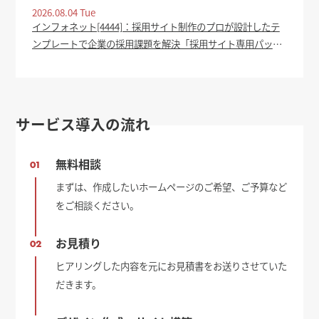
分) - oita-press.co.jp
2026.08.04 Tue
インフォネット[4444]：採用サイト制作のプロが設計したテ
ンプレートで企業の採用課題を解決「採用サイト専用パッケ
ージ」をリリース 2026年8月4日(適時開示) ：日経会社情報
DIGITAL - 日本経済新聞
サービス導入の流れ
無料相談
01
まずは、作成したいホームページのご希望、ご予算など
をご相談ください。
お見積り
02
ヒアリングした内容を元にお見積書をお送りさせていた
だきます。