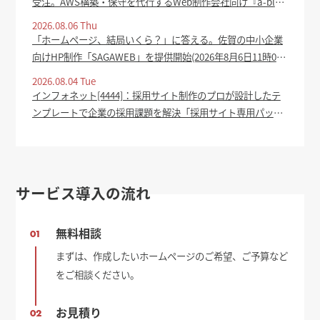
受注。AWS構築・保守を代行するWeb制作会社向け『a-blog
cms cloud』提供開始 - ASCII.jp
2026.08.06 Thu
「ホームページ、結局いくら？」に答える。佐賀の中小企業
向けHP制作「SAGAWEB」を提供開始(2026年8月6日11時0
分) - oita-press.co.jp
2026.08.04 Tue
インフォネット[4444]：採用サイト制作のプロが設計したテ
ンプレートで企業の採用課題を解決「採用サイト専用パッケ
ージ」をリリース 2026年8月4日(適時開示) ：日経会社情報
DIGITAL - 日本経済新聞
サービス導入の流れ
無料相談
01
まずは、作成したいホームページのご希望、ご予算など
をご相談ください。
お見積り
02