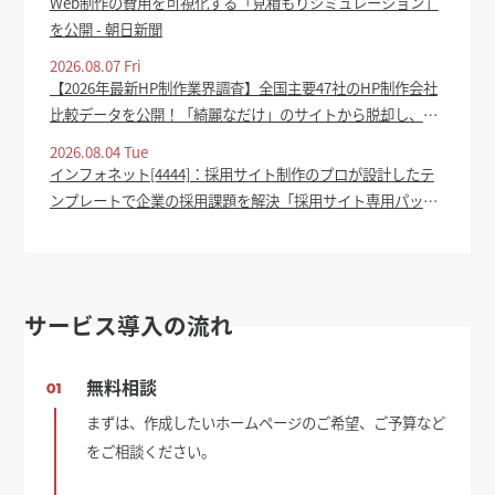
Web制作の費用を可視化する「見積もりシミュレーション」
を公開 - 朝日新聞
2026.08.07 Fri
【2026年最新HP制作業界調査】全国主要47社のHP制作会社
比較データを公開！「綺麗なだけ」のサイトから脱却し、集
客成果を生むホームページの共通点を分析 - PR TIMES
2026.08.04 Tue
インフォネット[4444]：採用サイト制作のプロが設計したテ
ンプレートで企業の採用課題を解決「採用サイト専用パッケ
ージ」をリリース 2026年8月4日(適時開示) ：日経会社情報
DIGITAL - 日本経済新聞
サービス導入の流れ
無料相談
01
まずは、作成したいホームページのご希望、ご予算など
をご相談ください。