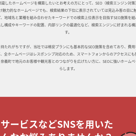
意識したホームページを構築したいとお考えの方にとって、SEO（検索エンジン対策
け魅力的なホームページでも、検索結果の下位に表示されていては見込み客の目に
ど、地域名と業種を組み合わせたキーワードでの検索上位表示を目指すSEO施策を組
出し構成やキーワードの配置、内部リンクの最適化など、検索エンジンに好まれる構
す。
を持たれがちですが、当社では格安プランにも基本的なSEO施策を含めており、費
て、全ホームページはレスポンシブ対応のため、スマートフォンからのアクセスにも
。奈義町で地元のお客様や観光客とのつながりを広げたい方に、SEOに強いホームペ
らします。
・サービスなどSNSを用いた