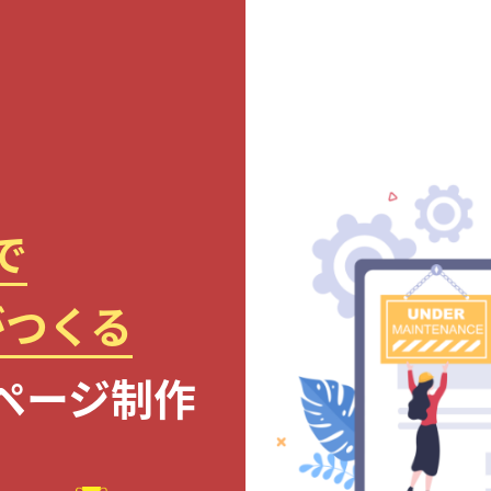
で
がつくる
ページ制作