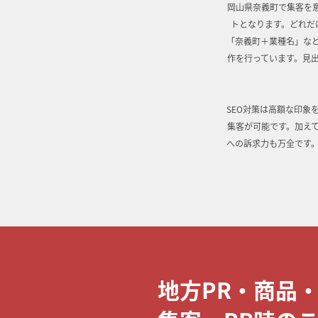
岡山県奈義町で集客を
トとなります。どれだ
「奈義町＋業種名」な
作を行っています。見
SEO対策は高額な印象
集客が可能です。加え
への訴求力も万全です
地方PR・商品