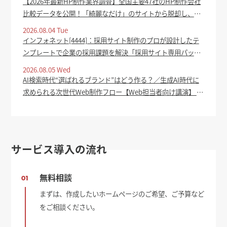
【2026年最新HP制作業界調査】全国主要47社のHP制作会社
比較データを公開！「綺麗なだけ」のサイトから脱却し、集
客成果を生むホームページの共通点を分析 - PR TIMES
2026.08.04 Tue
インフォネット[4444]：採用サイト制作のプロが設計したテ
ンプレートで企業の採用課題を解決「採用サイト専用パッケ
ージ」をリリース 2026年8月4日(適時開示) ：日経会社情報
2026.08.05 Wed
DIGITAL - 日本経済新聞
AI検索時代“選ばれるブランド”はどう作る？／生成AI時代に
求められる次世代Web制作フロー【Web担当者向け講演】 -
Web担当者Forum
サービス導入の流れ
無料相談
01
まずは、作成したいホームページのご希望、ご予算など
をご相談ください。