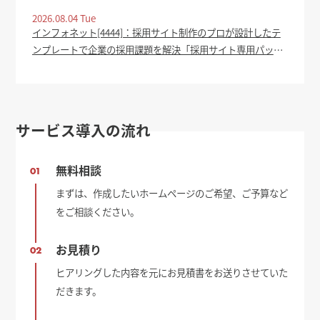
cms cloud』提供開始 - ASCII.jp
2026.08.04 Tue
インフォネット[4444]：採用サイト制作のプロが設計したテ
ンプレートで企業の採用課題を解決「採用サイト専用パッケ
ージ」をリリース 2026年8月4日(適時開示) ：日経会社情報
DIGITAL - 日本経済新聞
サービス導入の流れ
無料相談
01
まずは、作成したいホームページのご希望、ご予算など
をご相談ください。
お見積り
02
ヒアリングした内容を元にお見積書をお送りさせていた
だきます。