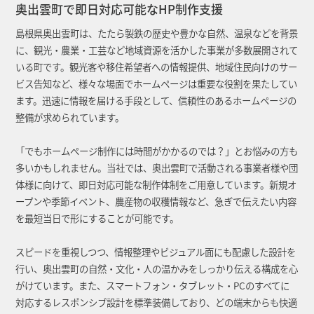
奥出雲町で即日対応可能なHP制作支援
島根県奥出雲町は、たたら製鉄の歴史や豊かな自然、温泉などを背景
に、観光・農業・工芸など地域資源を活かした事業が多数展開されて
いる町です。観光客や移住希望者への情報提供、地域住民向けのサー
ビス告知など、様々な場面でホームページは重要な役割を果たしてい
ます。迅速に情報を届ける手段として、信頼性のあるホームページの
整備が求められています。
「でもホームページ制作には時間がかかるのでは？」とお悩みの方も
多いかもしれません。当社では、奥出雲町で活動される事業者様や団
体様に向けて、即日対応可能な制作体制をご用意しています。新規オ
ープンや季節イベント、農産物の収穫情報など、急ぎで伝えたい内容
を最短当日で形にすることが可能です。
スピードを重視しつつ、情報整理やビジュアル面にも配慮した設計を
行い、奥出雲町の自然・文化・人の温かみをしっかり伝える構成を心
がけています。また、スマートフォン・タブレット・PCのすべてに
対応するレスポンシブ設計を標準装備しており、どの端末からも快適