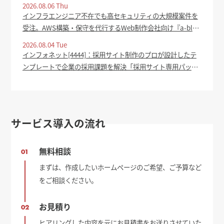
2026.08.06 Thu
インフラエンジニア不在でも高セキュリティの大規模案件を
受注。AWS構築・保守を代行するWeb制作会社向け『a-blog
cms cloud』提供開始 - ASCII.jp
2026.08.04 Tue
インフォネット[4444]：採用サイト制作のプロが設計したテ
ンプレートで企業の採用課題を解決「採用サイト専用パッケ
ージ」をリリース 2026年8月4日(適時開示) ：日経会社情報
DIGITAL - 日本経済新聞
サービス導入の流れ
無料相談
01
まずは、作成したいホームページのご希望、ご予算など
をご相談ください。
お見積り
02
ヒアリングした内容を元にお見積書をお送りさせていた