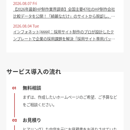
2026.08.07 Fri
【2026年最新HP制作業界調査】全国主要47社のHP制作会社
比較データを公開！「綺麗なだけ」のサイトから脱却し、集
客成果を生むホームページの共通点を分析 - PR TIMES
2026.08.04 Tue
インフォネット[4444]：採用サイト制作のプロが設計したテ
ンプレートで企業の採用課題を解決「採用サイト専用パッケ
ージ」をリリース 2026年8月4日(適時開示) ：日経会社情報
DIGITAL - 日本経済新聞
サービス導入の流れ
無料相談
01
まずは、作成したいホームページのご希望、ご予算など
をご相談ください。
お見積り
02
ヒアリングした内容を元にお見積書をお送りさせていた