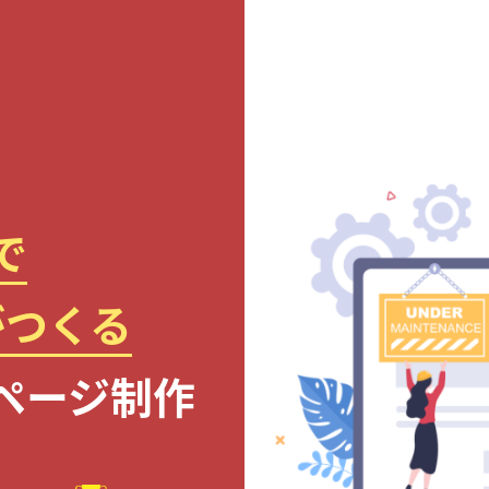
で
がつくる
ページ制作