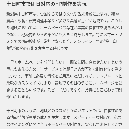
十日町市で即日対応のHP制作を実現
新潟県十日町市は、雪国ならではの文化や観光資源に恵まれ、織物・
農業・飲食・観光関連事業など多彩な業種が息づく地域です。こうし
た地域においては、ホームページの存在が事業の信頼性を高めるだけ
でなく、地域内外からの集客にも大きく寄与します。特にスマートフ
ォンでの情報検索が日常的になった今、オンライン上での“第一印
象”が顧客の行動を左右する時代です。
「早くホームページを公開したい」「開業に間に合わせたい」という
声にも応えるため、当サービスでは即日対応が可能な制作体制を整え
ています。事前に必要な情報をご用意いただければ、テンプレートと
柔軟なカスタマイズにより、最短でその日のうちにホームページを公
開することも可能です。スピードだけでなく、品質にもこだわって制
作いたします。
十日町市のように、地域とのつながりが深いエリアでは、信頼性のあ
る情報発信が事業の成否を左右します。スピーディーな対応で、必要
なタイミングに間に合うホームページ制作を、安心してお任せくださ