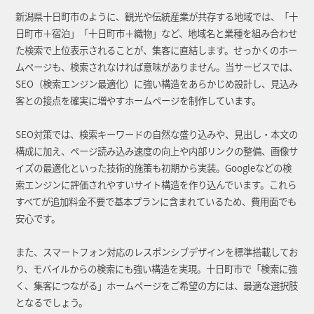
新潟県十日町市のように、観光や伝統産業が共存する地域では、「十
日町市＋宿泊」「十日町市＋織物」など、地域名と業種を組み合わせ
た検索で上位表示されることが、集客に直結します。せっかくのホー
ムページも、検索されなければ意味がありません。当サービスでは、
SEO（検索エンジン最適化）に強い構造をあらかじめ設計し、見込み
客との接点を確実に増やすホームページを制作しています。
SEO対策では、検索キーワードの自然な盛り込みや、見出し・本文の
構成に加え、ページ読み込み速度の向上や内部リンクの整備、画像サ
イズの最適化といった技術的施策も初期から実装。Googleなどの検
索エンジンに評価されやすいサイト構造を作り込んでいます。これら
すべてが追加料金不要で基本プランに含まれているため、費用面でも
安心です。
また、スマートフォン対応のレスポンシブデザインを標準搭載してお
り、モバイルからの検索にも強い構造を実現。十日町市で「検索に強
く、集客につながる」ホームページをご希望の方には、最適な選択肢
となるでしょう。