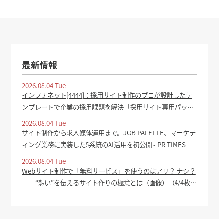
最新情報
2026.08.04 Tue
インフォネット[4444]：採用サイト制作のプロが設計したテ
ンプレートで企業の採用課題を解決「採用サイト専用パッケ
ージ」をリリース 2026年8月4日(適時開示) ：日経会社情報
2026.08.04 Tue
DIGITAL - 日本経済新聞
サイト制作から求人媒体運用まで。JOB PALETTE、マーケテ
ィング業務に実装した5系統のAI活用を初公開 - PR TIMES
2026.08.04 Tue
Webサイト制作で「無料サービス」を使うのはアリ？ ナシ？
――“想い”を伝えるサイト作りの極意とは（画像）（4/4枚
目） - ITmedia