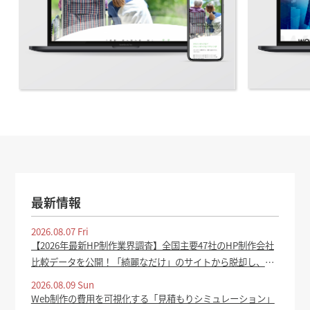
最新情報
2026.08.07 Fri
【2026年最新HP制作業界調査】全国主要47社のHP制作会社
比較データを公開！「綺麗なだけ」のサイトから脱却し、集
客成果を生むホームページの共通点を分析 | Shinker.Co.Ltd
2026.08.09 Sun
のプレスリリース - PR TIMES
Web制作の費用を可視化する「見積もりシミュレーション」