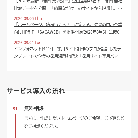
【2026年最新HP制作業界調査】全国主要47社のHP制作会社
比較データを公開！「綺麗なだけ」のサイトから脱却し、集
客成果を生むホームページの共通点を分析 - prtimes.jp
2026.08.06 Thu
「ホームページ、結局いくら？」に答える。佐賀の中小企業
向けHP制作「SAGAWEB」を提供開始(2026年8月6日11時0
分) - oita-press.co.jp
2026.08.04 Tue
インフォネット[4444]：採用サイト制作のプロが設計したテ
ンプレートで企業の採用課題を解決「採用サイト専用パッケ
ージ」をリリース 2026年8月4日(適時開示) ：日経会社情報
DIGITAL - 日本経済新聞
サービス導入の流れ
無料相談
01
まずは、作成したいホームページのご希望、ご予算など
をご相談ください。