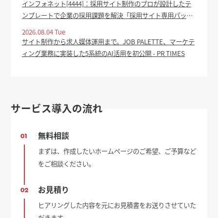
インフォネット[4444]：採用サイト制作のプロが設計したテ
ンプレートで企業の採用課題を解決「採用サイト専用パッケ
ージ」をリリース 2026年8月4日(適時開示) ：日経会社情報
2026.08.04 Tue
DIGITAL - 日本経済新聞
サイト制作から求人媒体運用まで。JOB PALETTE、マーケテ
ィング業務に実装した5系統のAI活用を初公開 - PR TIMES
サービス導入の流れ
無料相談
01
まずは、作成したいホームページのご希望、ご予算など
をご相談ください。
お見積り
02
ヒアリングした内容を元にお見積書をお送りさせていた
だきます。