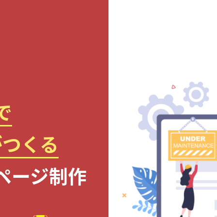
で
がつくる
ページ制作