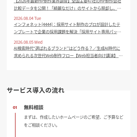
【2026年最新HP制作業界調査】全国主要47社のHP制作会社
比較データを公開！「綺麗なだけ」のサイトから脱却し、集
客成果を生むホームページの共通点を分析 - PR TIMES
2026.08.04 Tue
インフォネット[4444]：採用サイト制作のプロが設計したテ
ンプレートで企業の採用課題を解決「採用サイト専用パッケ
ージ」をリリース 2026年8月4日(適時開示) ：日経会社情報
2026.08.05 Wed
DIGITAL - 日本経済新聞
AI検索時代“選ばれるブランド”はどう作る？／生成AI時代に
求められる次世代Web制作フロー【Web担当者向け講演】 -
Web担当者Forum
サービス導入の流れ
無料相談
01
まずは、作成したいホームページのご希望、ご予算など
をご相談ください。