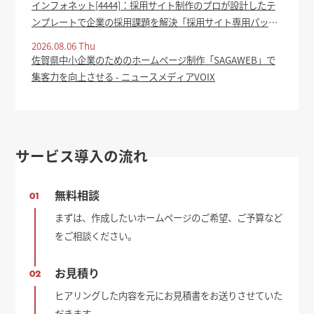
インフォネット[4444]：採用サイト制作のプロが設計したテ
ンプレートで企業の採用課題を解決「採用サイト専用パッケ
ージ」をリリース 2026年8月4日(適時開示) ：日経会社情報
2026.08.06 Thu
DIGITAL - 日本経済新聞
佐賀県中小企業のためのホームページ制作「SAGAWEB」で
集客力を向上させる - ニュースメディアVOIX
サービス導入の流れ
無料相談
01
まずは、作成したいホームページのご希望、ご予算など
をご相談ください。
お見積り
02
ヒアリングした内容を元にお見積書をお送りさせていた
だきます。