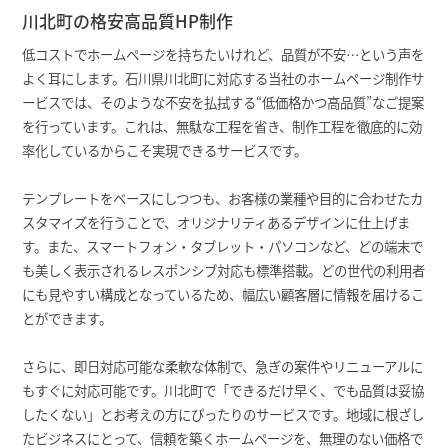
川北町の格安高品質HP制作
低コストでホームページを持ちたいけれど、品質が不安…という声を
よく耳にします。石川県川北町に対応する当社のホームページ制作サ
ービスでは、そのような不安を払拭する“低価格かつ高品質”なご提案
を行っています。これは、無駄な工程を省き、制作工程を徹底的に効
率化しているからこそ実現できるサービスです。
テンプレートをベースにしつつも、お客様の業種や目的に合わせたカ
スタマイズを行うことで、オリジナリティあるデザインに仕上げま
す。また、スマートフォン・タブレット・パソコンなど、どの端末で
も美しく表示されるレスポンシブ対応も標準搭載。どの世代の利用者
にも見やすい構成となっているため、幅広い顧客層に情報を届けるこ
とができます。
さらに、即日対応可能な柔軟な体制で、急ぎの案件やリニューアルに
もすぐに対応可能です。川北町で「できるだけ早く、でも品質は妥協
したくない」とお考えの方にぴったりのサービスです。地域に根ざし
たビジネスにとって、信頼を築くホームページを、無理のない価格で