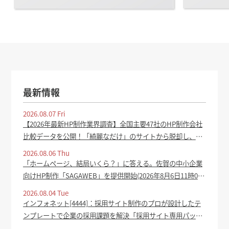
最新情報
2026.08.07 Fri
【2026年最新HP制作業界調査】全国主要47社のHP制作会社
比較データを公開！「綺麗なだけ」のサイトから脱却し、集
客成果を生むホームページの共通点を分析 - PR TIMES
2026.08.06 Thu
「ホームページ、結局いくら？」に答える。佐賀の中小企業
向けHP制作「SAGAWEB」を提供開始(2026年8月6日11時0
分) - oita-press.co.jp
2026.08.04 Tue
インフォネット[4444]：採用サイト制作のプロが設計したテ
ンプレートで企業の採用課題を解決「採用サイト専用パッケ
ージ」をリリース 2026年8月4日(適時開示) ：日経会社情報