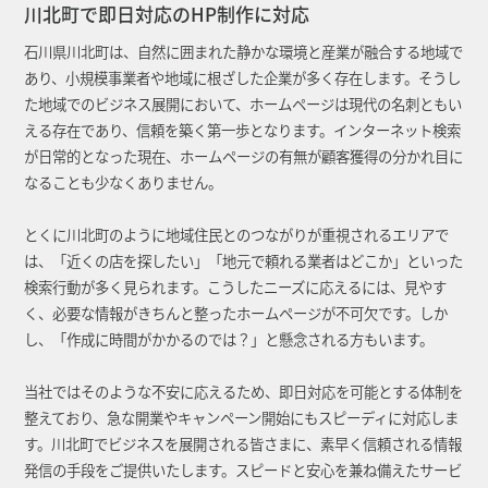
川北町で即日対応のHP制作に対応
石川県川北町は、自然に囲まれた静かな環境と産業が融合する地域で
あり、小規模事業者や地域に根ざした企業が多く存在します。そうし
た地域でのビジネス展開において、ホームページは現代の名刺ともい
える存在であり、信頼を築く第一歩となります。インターネット検索
が日常的となった現在、ホームページの有無が顧客獲得の分かれ目に
なることも少なくありません。
とくに川北町のように地域住民とのつながりが重視されるエリアで
は、「近くの店を探したい」「地元で頼れる業者はどこか」といった
検索行動が多く見られます。こうしたニーズに応えるには、見やす
く、必要な情報がきちんと整ったホームページが不可欠です。しか
し、「作成に時間がかかるのでは？」と懸念される方もいます。
当社ではそのような不安に応えるため、即日対応を可能とする体制を
整えており、急な開業やキャンペーン開始にもスピーディに対応しま
す。川北町でビジネスを展開される皆さまに、素早く信頼される情報
発信の手段をご提供いたします。スピードと安心を兼ね備えたサービ