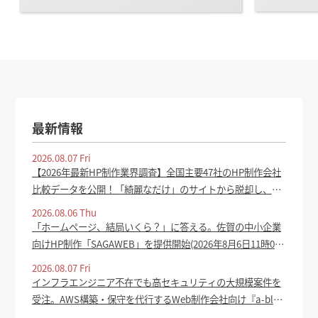
最新情報
2026.08.07 Fri
【2026年最新HP制作業界調査】全国主要47社のHP制作会社
比較データを公開！「綺麗なだけ」のサイトから脱却し、集
客成果を生むホームページの共通点を分析 - PR TIMES
2026.08.06 Thu
「ホームページ、結局いくら？」に答える。佐賀の中小企業
向けHP制作「SAGAWEB」を提供開始(2026年8月6日11時0
分) - oita-press.co.jp
2026.08.07 Fri
インフラエンジニア不在でも高セキュリティの大規模案件を
受注。AWS構築・保守を代行するWeb制作会社向け『a-blog
cms cloud』提供開始 - ASCII.jp