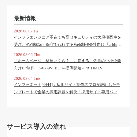
最新情報
2026.08.07 Fri
インフラエンジニア不在でも高セキュリティの大規模案件を
受注。AWS構築・保守を代行するWeb制作会社向け『a-blog
cms cloud』提供開始 - ascii.jp
2026.08.06 Thu
「ホームページ、結局いくら？」に答える。佐賀の中小企業
向けHP制作「SAGAWEB」を提供開始 - PR TIMES
2026.08.04 Tue
インフォネット[4444]：採用サイト制作のプロが設計したテ
ンプレートで企業の採用課題を解決「採用サイト専用パッケ
ージ」をリリース 2026年8月4日(適時開示) ：日経会社情報
DIGITAL - 日本経済新聞
サービス導入の流れ