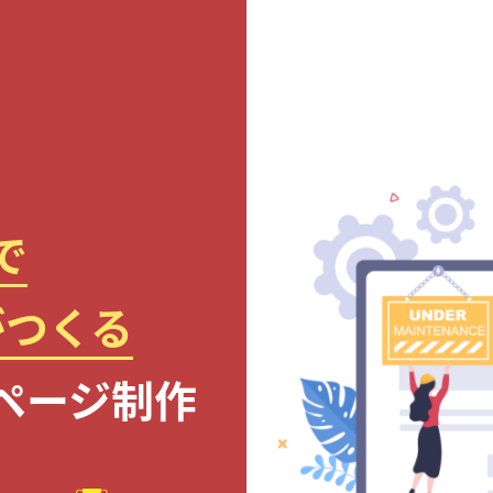
で
がつくる
ページ制作