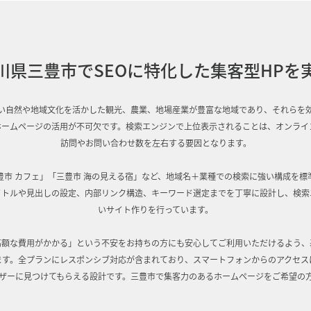
川県三豊市でSEOに特化した集客型HPを
い自然や地域文化を活かした観光、農業、地場産業が豊富な地域であり、それらを
たホームページの活用が不可欠です。検索エンジンで上位表示されることは、オンライ
訪問やお問い合わせ数を左右する要因となります。
豊市 カフェ」「三豊市 海の見える宿」など、地域名＋業種での検索に強い構成を標
タイトルや見出しの設定、内部リンク構造、キーワード選定までを丁寧に設計し、検索
いサイト作りを行っています。
は高額な費用がかかる」という不安をお持ちの方にも安心してご利用いただけるよう、
ます。全プランにレスポンシブ対応が含まれており、スマートフォンからのアクセス
ザーに見つけてもらえる設計です。三豊市で集客力のあるホームページをご希望の