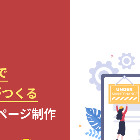
で
がつくる
ページ制作