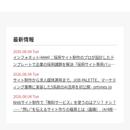
最新情報
2026.08.04 Tue
インフォネット[4444]：採用サイト制作のプロが設計したテ
ンプレートで企業の採用課題を解決「採用サイト専用パッケ
ージ」をリリース 2026年8月4日(適時開示) ：日経会社情報
2026.08.04 Tue
DIGITAL - 日本経済新聞
サイト制作から求人媒体運用まで。JOB PALETTE、マーケテ
ィング業務に実装した5系統のAI活用を初公開 - prtimes.jp
2026.08.04 Tue
Webサイト制作で「無料サービス」を使うのはアリ？ ナシ？
――“想い”を伝えるサイト作りの極意とは（画像）（4/4枚
目） - ITmedia